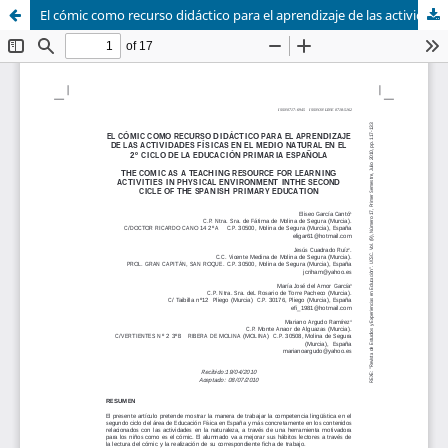
El cómic como recurso didáctico para el aprendizaje de las actividades físicas en el medio natural en el 2º ciclo de la educación primaria española