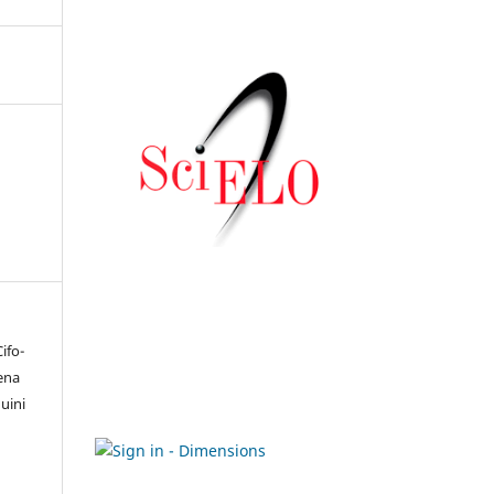
ifo-
lena
uini