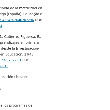
rcibida de la motricidad en
igo (España). Educação e
78-4634202046207294
DOI:
94
., Gutiérrez Figueroa, E.,
 aprendizajes en primera
s desde la Investigación-
 en Educación, 21(45),
1.n45.2022.013
DOI:
2.013
ducación Física en
:
s de los programas de