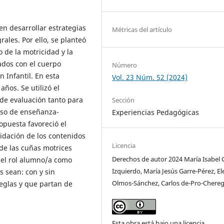
en desarrollar estrategias
Métricas del artículo
ales. Por ello, se planteó
o de la motricidad y la
ados con el cuerpo
Número
 Infantil. En esta
Vol. 23 Núm. 52 (2024)
ños. Se utilizó el
de evaluación tanto para
Sección
eso de enseñanza-
Experiencias Pedagógicas
opuesta favoreció el
lidación de los contenidos
Licencia
 de las cuñas motrices
Derechos de autor 2024 María Isabel C
y el rol alumno/a como
Izquierdo, María Jesús Garre-Pérez, E
 sean: con y sin
Olmos-Sánchez, Carlos de-Pro-Chereg
reglas y que partan de
Esta obra está bajo una licencia