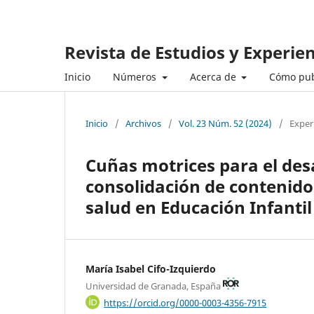
Revista de Estudios y Experie
Inicio
Números
Acerca de
Cómo pub
Inicio
/
Archivos
/
Vol. 23 Núm. 52 (2024)
/
Exper
Cuñas motrices para el desa
consolidación de contenido
salud en Educación Infantil
María Isabel Cifo-Izquierdo
Universidad de Granada, España
https://orcid.org/0000-0003-4356-7915