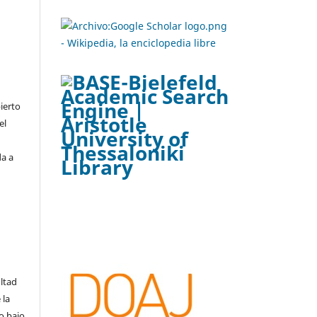
ierto
el
da a
ltad
 la
o bajo