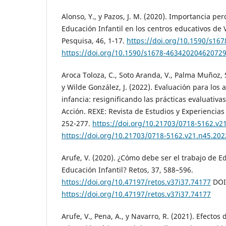
Alonso, Y., y Pazos, J. M. (2020). Importancia pe
Educación Infantil en los centros educativos de V
Pesquisa, 46, 1-17.
https://doi.org/10.1590/s16
https://doi.org/10.1590/s1678-46342020462072
Aroca Toloza, C., Soto Aranda, V., Palma Muñoz, S
y Wilde González, J. (2022). Evaluación para los
infancia: resignificando las prácticas evaluativa
Acción. REXE: Revista de Estudios y Experiencias
252-277.
https://doi.org/10.21703/0718-5162.v2
https://doi.org/10.21703/0718-5162.v21.n45.202
Arufe, V. (2020). ¿Cómo debe ser el trabajo de E
Educación Infantil? Retos, 37, 588–596.
https://doi.org/10.47197/retos.v37i37.74177
DOI
https://doi.org/10.47197/retos.v37i37.74177
Arufe, V., Pena, A., y Navarro, R. (2021). Efecto