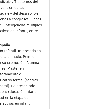
dizaje y Trastornos del
ervención de las
nguaje y del desarrollo en
iones a congresos. Líneas
il, inteligencias múltiples
ctivas en infantil, entre
España
n Infantil. Interesada en
 del alumnado. Premio
en su promoción. Alumna
ales. Máster en
esoramiento e
ucativo formal (centros
aboral). Ha presentado
ión: Educación Infantil,
dad en la etapa de
s activas en infantil,