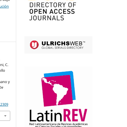
ución
,
i, C.
ollo
mano y
De
.2309