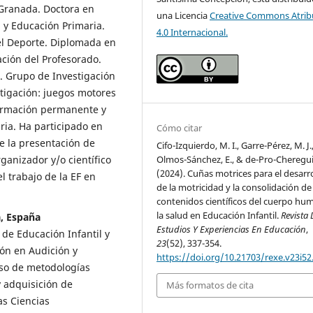
 Granada. Doctora en
una Licencia
Creative Commons Atrib
l y Educación Primaria.
4.0 Internacional.
del Deporte. Diplomada en
ción del Profesorado.
. Grupo de Investigación
stigación: juegos motores
formación permanente y
aria. Ha participado en
Cómo citar
e la presentación de
Cifo-Izquierdo, M. I., Garre-Pérez, M. J.
anizador y/o científico
Olmos-Sánchez, E., & de-Pro-Chereguin
(2024). Cuñas motrices para el desarr
l trabajo de la EF en
de la motricidad y la consolidación de
contenidos científicos del cuerpo hu
la salud en Educación Infantil.
Revista 
a, España
Estudios Y Experiencias En Educación
,
de Educación Infantil y
23
(52), 337-354.
ón en Audición y
https://doi.org/10.21703/rexe.v23i52
uso de metodologías
y adquisición de
Más formatos de cita
as Ciencias