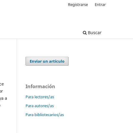
Registrarse
Entrar
Buscar
Enviar un artículo
ce
Información
or
Para lectores/as
ya a
e
Para autores/as
Para bibliotecarios/as