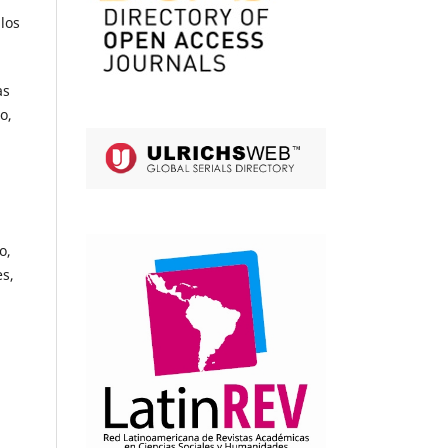
los
as
o,
o,
es,