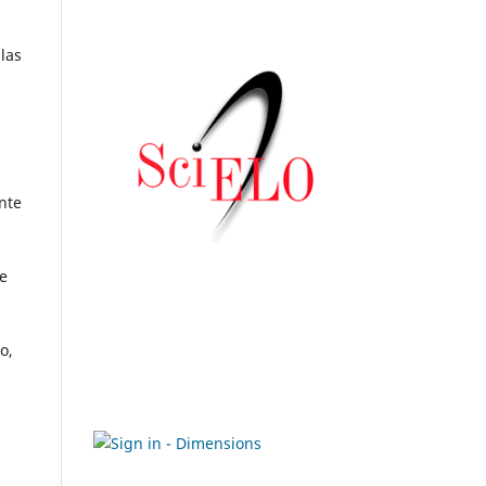
las
nte
e
o,