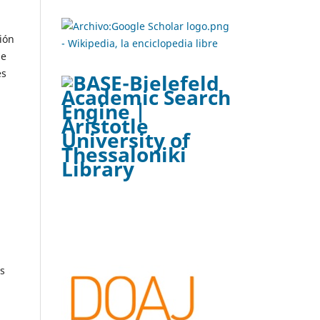
ión
de
es
n
as