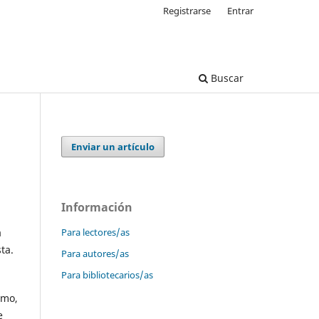
Registrarse
Entrar
Buscar
Enviar un artículo
Información
Para lectores/as
a
ta.
Para autores/as
Para bibliotecarios/as
smo,
e