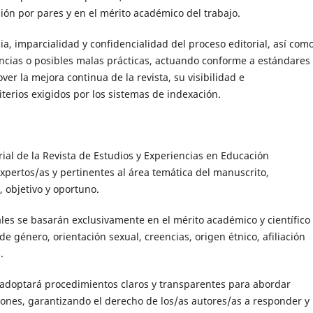
sión por pares y en el mérito académico del trabajo.
a, imparcialidad y confidencialidad del proceso editorial, así como
uncias o posibles malas prácticas, actuando conforme a estándares
r la mejora continua de la revista, su visibilidad e
iterios exigidos por los sistemas de indexación.
orial de la Revista de Estudios y Experiencias en Educación
expertos/as y pertinentes al área temática del manuscrito,
 objetivo y oportuno.
iales se basarán exclusivamente en el mérito académico y científico
e género, orientación sexual, creencias, origen étnico, afiliación
.
al adoptará procedimientos claros y transparentes para abordar
ciones, garantizando el derecho de los/as autores/as a responder y