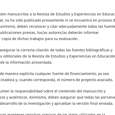
íen manuscritos a la Revista de Estudios y Experiencias en Educac
nal, no ha sido publicado previamente ni se encuentra en proceso 
 Asimismo, deben reconocer y citar adecuadamente todas las fuent
publicaciones previas, los/as autores/as deberán informar
r copia de dichos trabajos para su evaluación.
asegurar la correcta citación de todas las fuentes bibliográficas y
editoriales de la Revista de Estudios y Experiencias en Educació
d de la información presentada.
de manera explícita cualquier fuente de financiamiento, ya sea
rocinadora y, cuando corresponda, el número de proyecto asociado.
sumen la responsabilidad sobre el contenido del manuscrito y
icos y auténticos. Asimismo, deben asegurar que todas las person
desarrollo de la investigación y aprueban la versión final enviada.
rán mantener registros precisos de los datos utilizados en la