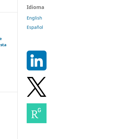
Idioma
English
Español
e
ista