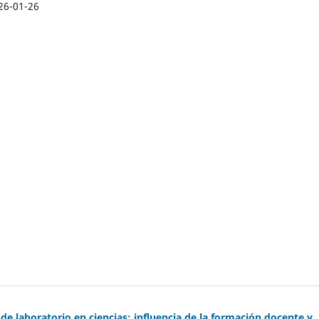
26-01-26
 de laboratorio en ciencias: influencia de la formación docente y