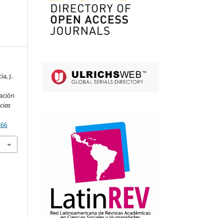
a, J.
ación
cias
666