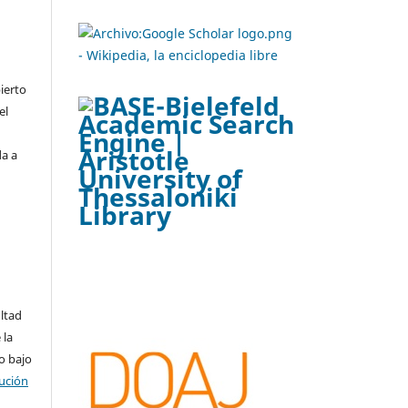
ierto
el
da a
ltad
 la
o bajo
ución