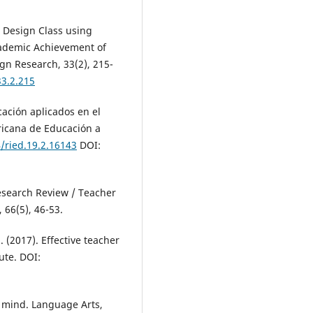
l Design Class using
cademic Achievement of
ign Research, 33(2), 215-
33.2.215
icación aplicados en el
ricana de Educación a
4/ried.19.2.16143
DOI:
esearch Review / Teacher
 66(5), 46-53.
 (2017). Effective teacher
ute. DOI:
of mind. Language Arts,