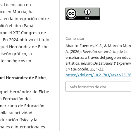
s. Licenciada en
ico en Murcia, ha
a en la integración entre
licó el libro Papá
omo el XIII Congreso de
Cómo citar
. En 2024 obtuvo el título
Abanto-Fuentes, K. S., & Moreno Murci
guel Hernández de Elche.
A. (2026). Revisión sistemática de la
iseño gráfico, la
enseñanza a través del juego en educ
 tecnológicos en
artística.
Revista De Estudios Y Experien
En Educación
,
25
, 1-22.
https://doi.org/10.21703/rexe.v25i.3
el Hernández de Elche,
Más formatos de cita
iguel Hernández de Elche
en Formación del
americana de Educación
olla su actividad
ducación física y la
nales e internacionales