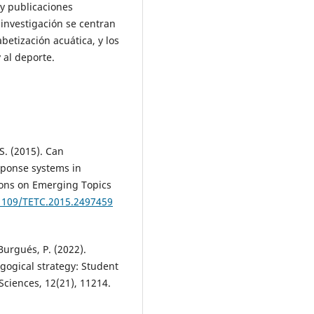
 y publicaciones
 investigación se centran
betización acuática, y los
 al deporte.
S. (2015). Can
sponse systems in
ions on Emerging Topics
.1109/TETC.2015.2497459
Burgués, P. (2022).
gogical strategy: Student
ciences, 12(21), 11214.