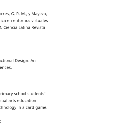
 Torres, G. R. M., y Mayeza,
gica en entornos virtuales
 Ciencia Latina Revista
uctional Design: An
iences.
primary school students’
isual arts education
chnology in a card game.
: