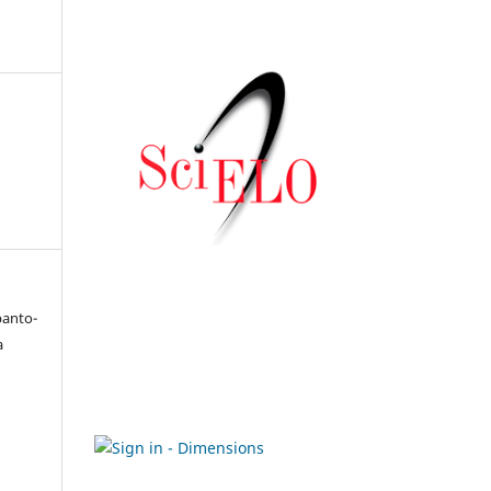
banto-
a