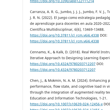
https://doi.org/10.3390/app122111214
Carranza, A. R. G., Jumbo, J. J. J., Jumbo, F. V. J.,
J. R. N. (2022). El juego como estrategia pedagó
de aprendizaje para docentes en aula 2020–2022.
Científica Multidisciplinar, 6(6), 13469-13488.
https://doi.org/10.37811/cl_rcm.v6i6.4338
DOI:
https://doi.org/10.37811/cl_rcm.v6i6.4338
Cennamo, K., & Kalk, D. (2018). Real World Instr
Iterative Approach to Designing Learning Exper
https://doi.org/10.4324/9780203712207
DOI:
https://doi.org/10.4324/9780203712207
Chen, J., & Mokmin, N. A. M. (2024). Enhancing 
performance, flow state, and cognitive load in v
through the integration of augmented reality te
Education and Information Technologies, 1-21.
https://doi.org/10.1007/s10639-024-12456-x
DOI
https://doi.org/10.1007/s10639-024-12456-x