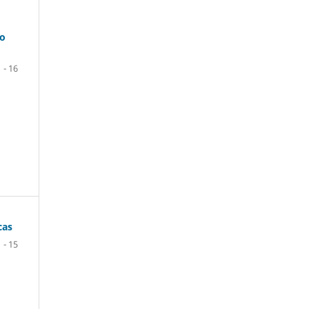
co
1 - 16
cas
1 - 15