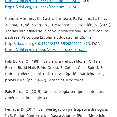
https://doi.org/10.17227/rce.num86-12450
. DOI:
https://doi.org/10.17227/rce.num86-12450
Cuadra-Martínez, D., Castro-Carrasco, P., Paulino, L., Pérez-
Zapata, D., Véliz-Vergara, D. y Menares-Ossandón, N. (2021).
Teorías subjetivas de la convivencia escolar: ¿qué dicen los
padres?. Psicología Escolar e Educacional, 25, 1-9.
http://dx.doi.org/10.1590/2175-35392021221423
. DOI:
https://doi.org/10.1590/2175-35392021221423
Fals Borda, O. (1981). La ciencia y el pueblo. en O. Fals
Borda, Budd Hall, F. Vío Grossi, E. Cohen, G. Le Boterf, E.
Rubín, J. Pierre, et al. (Eds.). Investigación participativa y
praxis rural (pp. 19–47). Mosca azul editores.
Fals Borda, O. (2015). Una sociología sentipensante para
América Latina. Siglo XXI.
Ferrada, D. (2017). La investigación participativa dialógica.
In S. Redón-Pantorra, & J. Rasco-Angulo, (Eds.). Metodología