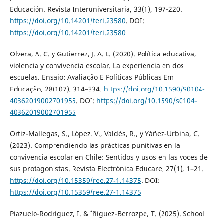
Educación. Revista Interuniversitaria, 33(1), 197-220.
https://doi.org/10.14201/teri.23580
. DOI:
https://doi.org/10.14201/teri.23580
Olvera, A. C. y Gutiérrez, J. A. L. (2020). Política educativa,
violencia y convivencia escolar. La experiencia en dos
escuelas. Ensaio: Avaliação E Políticas Públicas Em
Educação, 28(107), 314–334.
https://doi.org/10.1590/S0104-
40362019002701955
. DOI:
https://doi.org/10.1590/s0104-
40362019002701955
Ortiz-Mallegas, S., López, V., Valdés, R., y Yáñez-Urbina, C.
(2023). Comprendiendo las prácticas punitivas en la
convivencia escolar en Chile: Sentidos y usos en las voces de
sus protagonistas. Revista Electrónica Educare, 27(1), 1–21.
https://doi.org/10.15359/ree.27-1.14375
. DOI:
https://doi.org/10.15359/ree.27-1.14375
Piazuelo-Rodríguez, I. & Íñiguez-Berrozpe, T. (2025). School