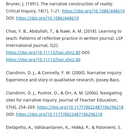
Bruner, J. (1991). The narrative construction of reality.
Critical Inquiry, 18(1), 1–21.
https://doi.org/10.1086/448619
DOI:
https://doi.org/10.1086/448619
Choo, Y. B., Abdullah, T., & Nawi, A. M. (2018). Learning to
teach: Patterns of reflective practice in written journal. LSP
International Journal, 5(2).
https://doi.org/10.11113/lspi.v5n2.80
DOI:
https://doi.org/10.11113/lspi.v5n2.80
Clandinin, D. J., & Connelly, F. M. (2000). Narrative inquiry:
Experience and story in qualitative research. Jossey-Bass.
Clandinin, D. J., Pushor, D., & Orr, A. M. (2006). Navigating
sites for narrative inquiry. Journal of Teacher Education,
57(4), 254–269.
https://doi.org/10.1177/0022487106296218
DOI:
https://doi.org/10.1177/0022487106296218
Eteläpelto, A., Vähäsantanen, K., Hökkä, P., & Paloniemi, S.