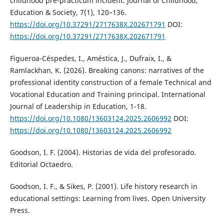
childhood pre-practicum incident. Journal of Childhood,
Education & Society, 7(1), 120–136.
https://doi.org/10.37291/2717638X.202671791
DOI:
https://doi.org/10.37291/2717638X.202671791
Figueroa-Céspedes, I., Améstica, J., Dufraix, I., &
Ramlackhan, K. (2026). Breaking canons: narratives of the
professional identity construction of a female Technical and
Vocational Education and Training principal. International
Journal of Leadership in Education, 1-18.
https://doi.org/10.1080/13603124.2025.2606992
DOI:
https://doi.org/10.1080/13603124.2025.2606992
Goodson, I. F. (2004). Historias de vida del profesorado.
Editorial Octaedro.
Goodson, I. F., & Sikes, P. (2001). Life history research in
educational settings: Learning from lives. Open University
Press.