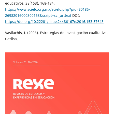
educativos, 38(153), 168-184.
https://www.scielo.org.mx/scielo.php?pid=S0185-
26982016000300168&script=sci_arttext
DOI:
https://doi.org/10.22201/iisue.24486167e.2016.153.57643
Vasilachis, I. (2006). Estrategias de investigación cualitativa.
Gedisa.