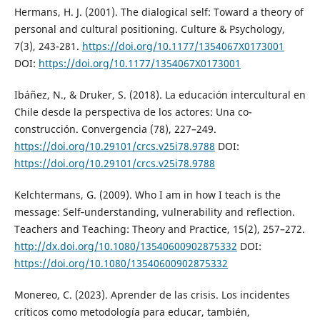
Hermans, H. J. (2001). The dialogical self: Toward a theory of
personal and cultural positioning. Culture & Psychology,
7(3), 243-281.
https://doi.org/10.1177/1354067X0173001
DOI:
https://doi.org/10.1177/1354067X0173001
Ibáñez, N., & Druker, S. (2018). La educación intercultural en
Chile desde la perspectiva de los actores: Una co-
construcción. Convergencia (78), 227–249.
https://doi.org/10.29101/crcs.v25i78.9788
DOI:
https://doi.org/10.29101/crcs.v25i78.9788
Kelchtermans, G. (2009). Who I am in how I teach is the
message: Self‐understanding, vulnerability and reflection.
Teachers and Teaching: Theory and Practice, 15(2), 257–272.
http://dx.doi.org/10.1080/13540600902875332
DOI:
https://doi.org/10.1080/13540600902875332
Monereo, C. (2023). Aprender de las crisis. Los incidentes
críticos como metodología para educar, también,