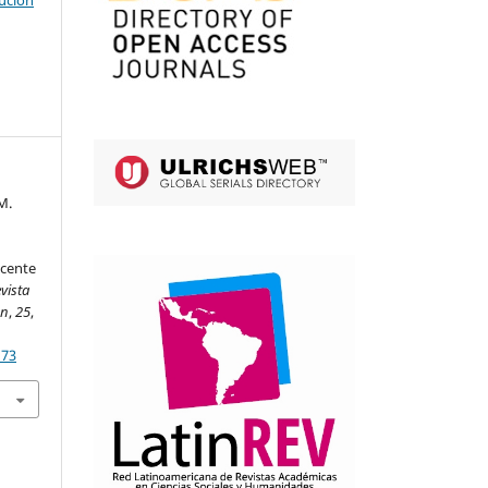
ución
M.
ocente
vista
ón
,
25
,
173