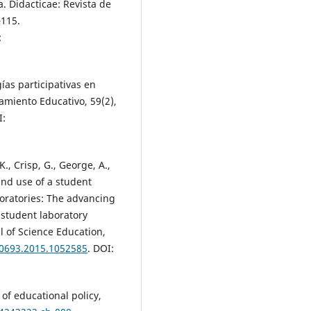
. Didacticae: Revista de
–115.
:
ías participativas en
amiento Educativo, 59(2),
I:
K., Crisp, G., George, A.,
and use of a student
oratories: The advancing
 student laboratory
l of Science Education,
00693.2015.1052585
. DOI:
n of educational policy,