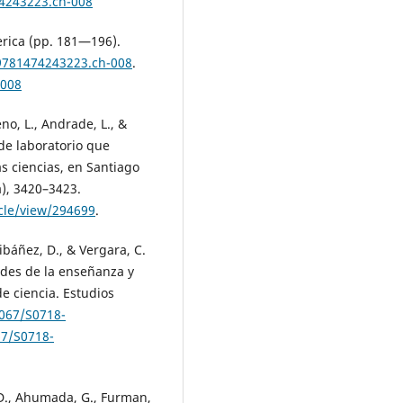
74243223.ch-008
erica (pp. 181—196).
/9781474243223.ch-008
.
-008
eno, L., Andrade, L., &
 de laboratorio que
as ciencias, en Santiago
a), 3420–3423.
cle/view/294699
.
tibáñez, D., & Vergara, C.
dades de la enseñanza y
e ciencia. Estudios
4067/S0718-
67/S0718-
, D., Ahumada, G., Furman,