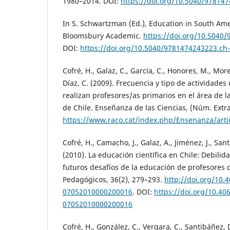
1980–2014. DOI:
https://doi.org/10.5040/97814
In S. Schwartzman (Ed.), Education in South Am
Bloomsbury Academic.
https://doi.org/10.5040
DOI:
https://doi.org/10.5040/9781474243223.ch
Cofré, H., Galaz, C., García, C., Honores, M., Mor
Díaz, C. (2009). Frecuencia y tipo de actividades
realizan profesores/as primarios en el área de l
de Chile. Enseñanza de las Ciencias, (Núm. Extr
https://www.raco.cat/index.php/Ensenanza/arti
Cofré, H., Camacho, J., Galaz, A., Jiménez, J., San
(2010). La educación científica en Chile: Debili
futuros desafíos de la educación de profesores d
Pedagógicos, 36(2), 279–293.
http://doi.org/10.
07052010000200016
. DOI:
https://doi.org/10.40
07052010000200016
Cofré, H., González, C., Vergara, C., Santibáñez