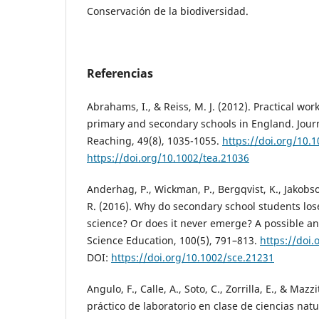
Conservación de la biodiversidad.
Referencias
Abrahams, I., & Reiss, M. J. (2012). Practical work
primary and secondary schools in England. Journ
Reaching, 49(8), 1035-1055.
https://doi.org/10.
https://doi.org/10.1002/tea.21036
Anderhag, P., Wickman, P., Bergqvist, K., Jakobso
R. (2016). Why do secondary school students lose
science? Or does it never emerge? A possible an
Science Education, 100(5), 791–813.
https://doi
DOI:
https://doi.org/10.1002/sce.21231
Angulo, F., Calle, A., Soto, C., Zorrilla, E., & Mazzi
práctico de laboratorio en clase de ciencias nat