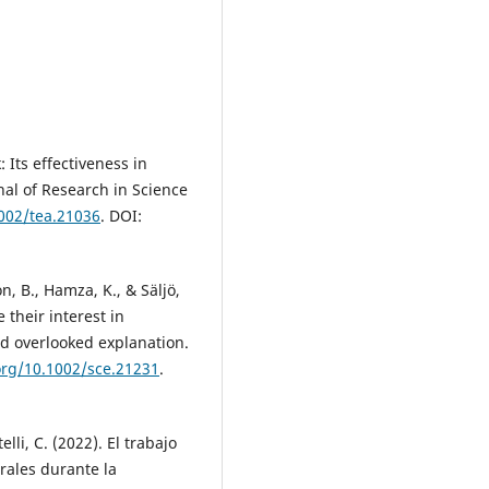
: Its effectiveness in
al of Research in Science
1002/tea.21036
. DOI:
n, B., Hamza, K., & Säljö,
 their interest in
d overlooked explanation.
.org/10.1002/sce.21231
.
telli, C. (2022). El trabajo
urales durante la