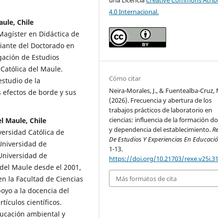
una Licencia
Creative Commons Atrib
4.0 Internacional.
ule, Chile
Magíster en Didáctica de
diante del Doctorado en
gación de Estudios
Católica del Maule.
Cómo citar
estudio de la
Neira-Morales, J., & Fuentealba-Cruz, 
 efectos de borde y sus
(2026). Frecuencia y abertura de los
trabajos prácticos de laboratorio en
ciencias: influencia de la formación d
l Maule, Chile
y dependencia del establecimiento.
Re
versidad Católica de
De Estudios Y Experiencias En Educaci
Universidad de
1-13.
Universidad de
https://doi.org/10.21703/rexe.v25i.3
 del Maule desde el 2001,
Más formatos de cita
 la Facultad de Ciencias
poyo a la docencia del
tículos científicos.
ducación ambiental y