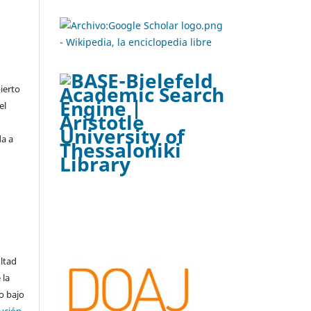
ierto
el
da a
ltad
 la
o bajo