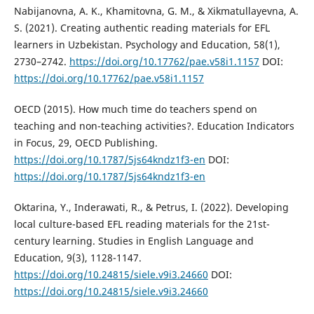
Nabijanovna, A. K., Khamitovna, G. M., & Xikmatullayevna, A.
S. (2021). Creating authentic reading materials for EFL
learners in Uzbekistan. Psychology and Education, 58(1),
2730–2742.
https://doi.org/10.17762/pae.v58i1.1157
DOI:
https://doi.org/10.17762/pae.v58i1.1157
OECD (2015). How much time do teachers spend on
teaching and non-teaching activities?. Education Indicators
in Focus, 29, OECD Publishing.
https://doi.org/10.1787/5js64kndz1f3-en
DOI:
https://doi.org/10.1787/5js64kndz1f3-en
Oktarina, Y., Inderawati, R., & Petrus, I. (2022). Developing
local culture-based EFL reading materials for the 21st-
century learning. Studies in English Language and
Education, 9(3), 1128-1147.
https://doi.org/10.24815/siele.v9i3.24660
DOI:
https://doi.org/10.24815/siele.v9i3.24660