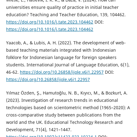
universities ensure quality of practice in initial teacher
education? Teaching and Teacher Education, 139, 104462.
https://doi.org/10.1016/j.tate.2023.104462
DOI:
https://doi.org/10.1016/j.tate.2023.104462
Yaacob, A., & Lubis, A. H. (2022). The development of web-
based teaching materials integrated with Indonesian
folklore for Indonesian language for foreign speakers
students. International Journal of Language Education, 6(1),
46-62.
https://doi.org/10.26858/ijole.v6i1.22957
DOI:
https://doi.org/10.26858/ijole.v6i1.22957
Yılmaz Özden, Ş., Hamutoğlu, N. B., Kıyıcı, M., & Bozkurt, A.
(2023). Investigation of research trends in educational
technologies based on scientometric method (1965–2020): A
cross-comparative study between publications from the
world and the UK. Educational Technology Research and
Development, 71(4), 1421–1447.
https://doi.org/10.1007/s11423-023-10224-1
DOI: