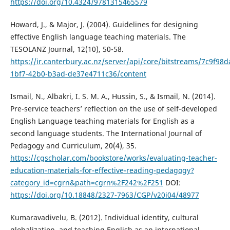
https://doi.org/10.4324/9781315465579
Howard, J., & Major, J. (2004). Guidelines for designing
effective English language teaching materials. The
TESOLANZ Journal, 12(10), 50-58.
https://ir.canterbury.ac.nz/server/api/core/bitstreams/7c9f98d
1bf7-42b0-b3ad-de37e4711c36/content
Ismail, N., Albakri, I. S. M. A., Hussin, S., & Ismail, N. (2014).
Pre-service teachers’ reflection on the use of self-developed
English Language teaching materials for English as a
second language students. The International Journal of
Pedagogy and Curriculum, 20(4), 35.
https://cgscholar.com/bookstore/works/evaluating-teacher-
education-materials-for-effective-reading-pedagogy?
category_id=cgrn&path=cgrn%2F242%2F251
DOI:
https://doi.org/10.18848/2327-7963/CGP/v20i04/48977
Kumaravadivelu, B. (2012). Individual identity, cultural
globalization, and teaching English as an international