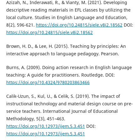
Azizah, N., Inderawati, R., & Vianty, M. (2021). Developing
descriptive reading materials in EFL classes by utilizing the
local culture. Studies in English Language and Education,
8(2), 596-621.
https://doi.org/10.24815/siele.v8i2.18562
DOI:
https://doi.org/10.24815/siele.v8i2.18562
Brown, H. D., & Lee, H. (2015). Teaching by principles: An
interactive approach to language pedagogy. Pearson.
Burns, A. (2009). Doing action research in English language
teaching: A guide for practitioners. Routledge. DOI:
https://doi.org/10.4324/9780203863466
Calik-Uzun, S., Kul, U., & Celik, S. (2019). The impact of
instructional technology and material design course on pre-
service teachers. International Journal of Educational
Methodology, 5(3), 451–463.
https://doi.org/10.12973/ijem.5.3.451
DOI:
https://doi.org/10.12973/ijem.5.3.451