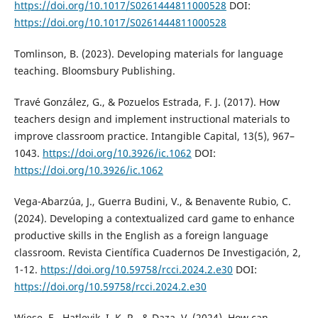
https://doi.org/10.1017/S0261444811000528
DOI:
https://doi.org/10.1017/S0261444811000528
Tomlinson, B. (2023). Developing materials for language
teaching. Bloomsbury Publishing.
Travé González, G., & Pozuelos Estrada, F. J. (2017). How
teachers design and implement instructional materials to
improve classroom practice. Intangible Capital, 13(5), 967–
1043.
https://doi.org/10.3926/ic.1062
DOI:
https://doi.org/10.3926/ic.1062
Vega-Abarzúa, J., Guerra Budini, V., & Benavente Rubio, C.
(2024). Developing a contextualized card game to enhance
productive skills in the English as a foreign language
classroom. Revista Científica Cuadernos De Investigación, 2,
1-12.
https://doi.org/10.59758/rcci.2024.2.e30
DOI:
https://doi.org/10.59758/rcci.2024.2.e30
Wiese, E., Hatlevik, I. K. R., & Daza, V. (2024). How can