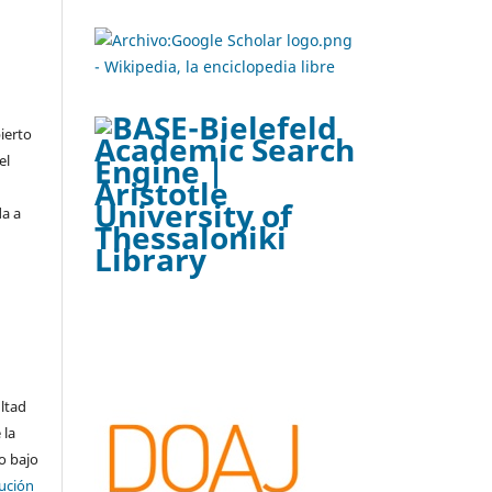
ierto
el
da a
ltad
 la
o bajo
ución