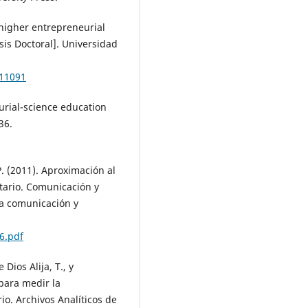
 higher entrepreneurial
is Doctoral]. Universidad
/11091
eurial-science education
36.
. (2011). Aproximación al
tario. Comunicación y
la comunicación y
6.pdf
Dios Alija, T., y
 para medir la
io. Archivos Analíticos de