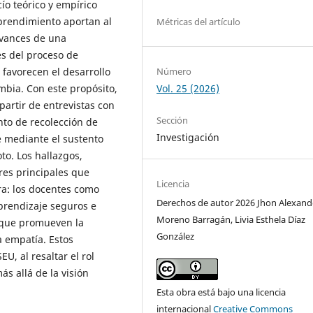
ío teórico y empírico
prendimiento aportan al
Métricas del artículo
avances de una
es del proceso de
avorecen el desarrollo
Número
mbia. Con este propósito,
Vol. 25 (2026)
artir de entrevistas con
Sección
nto de recolección de
Investigación
e mediante el sustento
oto. Los hallazgos,
res principales que
Licencia
a: los docentes como
Derechos de autor 2026 Jhon Alexand
aprendizaje seguros e
Moreno Barragán, Livia Esthela Díaz
s que promueven la
González
a empatía. Estos
, al resaltar el rol
 allá de la visión
Esta obra está bajo una licencia
internacional
Creative Commons