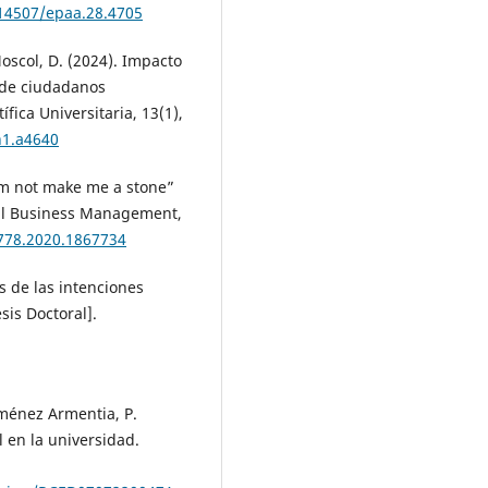
.14507/epaa.28.4705
oscol, D. (2024). Impacto
 de ciudadanos
fica Universitaria, 13(1),
n1.a4640
them not make me a stone”
all Business Management,
2778.2020.1867734
s de las intenciones
sis Doctoral].
iménez Armentia, P.
l en la universidad.