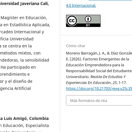
versidad Javeriana Cali,
4.0 Internacional.
, Magíster en Educación,
a en Estadística Aplicada,
rcadeo Internacional y
ificia Universidad
a se centra en la
Cómo citar
métodos mixtos, con
Moreno Barragán, J. A., & Díaz Gonzále
E. (2026). Factores Emergentes de la
ndedoras, la sensibilidad
Educación Emprendedora para la
. Ha participado en
Responsabilidad Social del Estudiante
mprendimiento e
Universitario.
Revista De Estudios Y
r y el diseño de
Experiencias En Educación
,
25
, 1-17.
encia Artificial
https://doi.org/10.21703/rexe.v25i.3
Más formatos de cita
ica Luis Amigó, Colombia
n Educación, Especialista