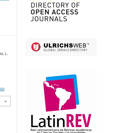
z, L.
503