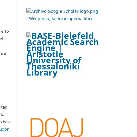
ierto
el
da a
ltad
 la
o bajo
ución