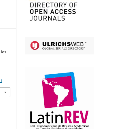
a
 los
61