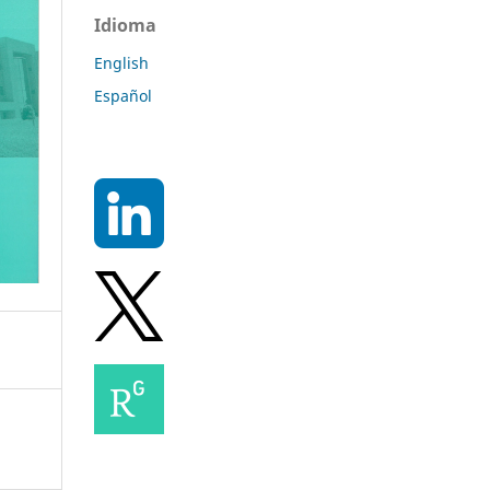
Idioma
English
Español