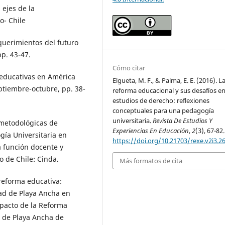
 ejes de la
o- Chile
querimientos del futuro
p. 43-47.
Cómo citar
s educativas en América
Elgueta, M. F., & Palma, E. E. (2016). L
ptiembre-octubre, pp. 38-
reforma educacional y sus desafíos en
estudios de derecho: reflexiones
conceptuales para una pedagogía
universitaria.
Revista De Estudios Y
 metodológicas de
Experiencias En Educación
,
2
(3), 67-82.
gía Universitaria en
https://doi.org/10.21703/rexe.v2i3.2
a función docente y
 de Chile: Cinda.
Más formatos de cita
 reforma educativa:
ad de Playa Ancha en
mpacto de la Reforma
d de Playa Ancha de