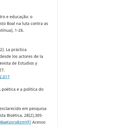
atro e educação: o
sto Boal na luta contra as
tínua), 1-26.
). La práctica
esde los actores de la
evista de Estudios y
27.
2.017
A poética e a política do
e esclarecido em pesquisa
sta Bioética, 28(2),305-
9F98wKvnrxRzmYF/
Acesso