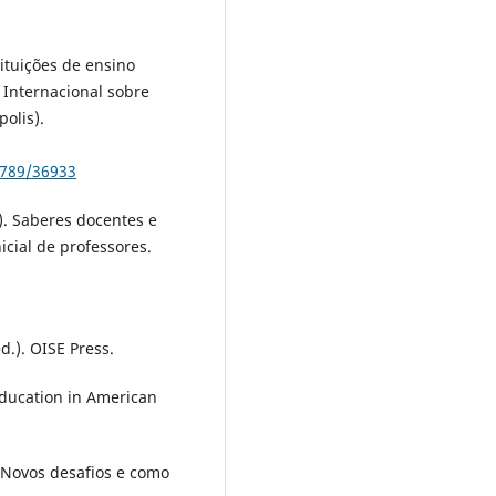
tituições de ensino
 Internacional sobre
polis).
6789/36933
6). Saberes docentes e
icial de professores.
ed.). OISE Press.
 education in American
 Novos desafios e como