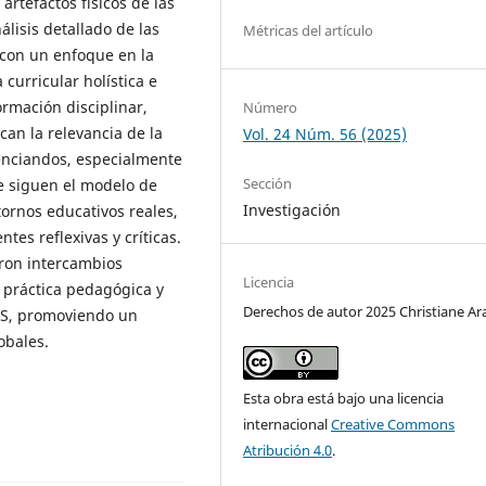
 artefactos físicos de las
álisis detallado de las
Métricas del artículo
 con un enfoque en la
curricular holística e
rmación disciplinar,
Número
can la relevancia de la
Vol. 24 Núm. 56 (2025)
icenciandos, especialmente
Sección
ue siguen el modelo de
Investigación
tornos educativos reales,
tes reflexivas y críticas.
ron intercambios
Licencia
 práctica pedagógica y
Derechos de autor 2025 Christiane Ar
EMS, promoviendo un
obales.
Esta obra está bajo una licencia
internacional
Creative Commons
Atribución 4.0
.