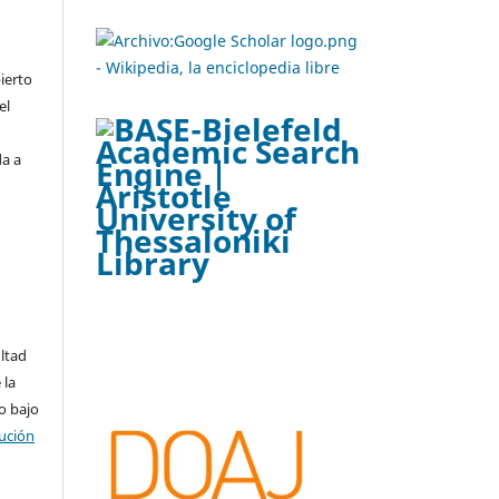
ierto
el
da a
ltad
 la
o bajo
ución