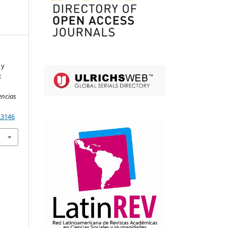
 y
:
encias
.3146