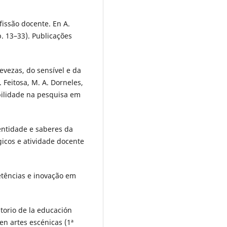
fissão docente. En A.
. 13–33). Publicações
 levezas, do sensível e da
 Feitosa, M. A. Dorneles,
bilidade na pesquisa em
entidade e saberes da
icos e atividade docente
etências e inovação em
itorio de la educación
en artes escénicas (1ª