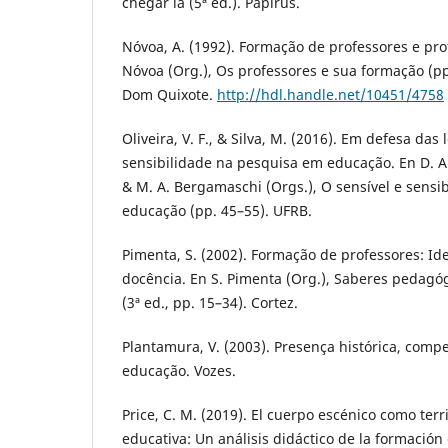
chegar lá (5ª ed.). Papirus.
Nóvoa, A. (1992). Formação de professores e pro
Nóvoa (Org.), Os professores e sua formação (pp
Dom Quixote.
http://hdl.handle.net/10451/4758
Oliveira, V. F., & Silva, M. (2016). Em defesa das
sensibilidade na pesquisa em educação. En D. A.
& M. A. Bergamaschi (Orgs.), O sensível e sensi
educação (pp. 45–55). UFRB.
Pimenta, S. (2002). Formação de professores: Id
docência. En S. Pimenta (Org.), Saberes pedagóg
(3ª ed., pp. 15–34). Cortez.
Plantamura, V. (2003). Presença histórica, comp
educação. Vozes.
Price, C. M. (2019). El cuerpo escénico como terr
educativa: Un análisis didáctico de la formación 