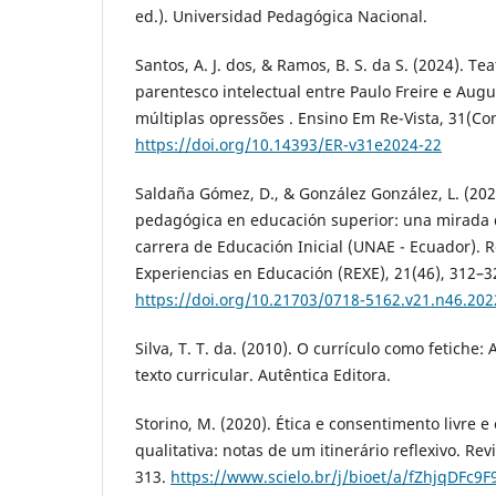
ed.). Universidad Pedagógica Nacional.
Santos, A. J. dos, & Ramos, B. S. da S. (2024). Te
parentesco intelectual entre Paulo Freire e Augu
múltiplas opressões . Ensino Em Re-Vista, 31(Con
https://doi.org/10.14393/ER-v31e2024-22
Saldaña Gómez, D., & González González, L. (2022
pedagógica en educación superior: una mirada d
carrera de Educación Inicial (UNAE - Ecuador). R
Experiencias en Educación (REXE), 21(46), 312–3
https://doi.org/10.21703/0718-5162.v21.n46.202
Silva, T. T. da. (2010). O currículo como fetiche: 
texto curricular. Autêntica Editora.
Storino, M. (2020). Ética e consentimento livre 
qualitativa: notas de um itinerário reflexivo. Revi
313.
https://www.scielo.br/j/bioet/a/fZhjqDFc