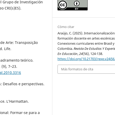
l Grupo de Investigación
o CRI(s)ES).
Cómo citar
Araújo, C. (2025). Internacionalización
formación docente en artes escénicas
a de Arte: Transposição
Conexiones curriculares entre Brasil y
Colombia.
Revista De Estudios Y Experi
. Life.
En Educación
,
24
(56), 124-138.
https://doi.org/10.21703/rexe.v24i56
quadramento teórico.
(9), 7–23.
Más formatos de cita
al.2010.3316
: Desafios e perspectivas.
nce. L’Harmattan.
ional: Formar-se para a