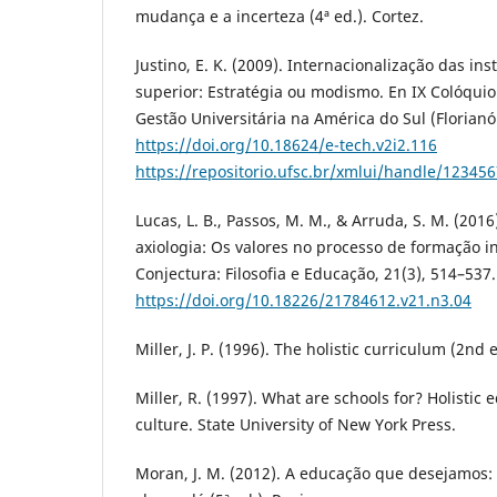
mudança e a incerteza (4ª ed.). Cortez.
Justino, E. K. (2009). Internacionalização das ins
superior: Estratégia ou modismo. En IX Colóquio
Gestão Universitária na América do Sul (Florianó
https://doi.org/10.18624/e-tech.v2i2.116
https://repositorio.ufsc.br/xmlui/handle/12345
Lucas, L. B., Passos, M. M., & Arruda, S. M. (201
axiologia: Os valores no processo de formação in
Conjectura: Filosofia e Educação, 21(3), 514–537.
https://doi.org/10.18226/21784612.v21.n3.04
Miller, J. P. (1996). The holistic curriculum (2nd 
Miller, R. (1997). What are schools for? Holistic
culture. State University of New York Press.
Moran, J. M. (2012). A educação que desejamos: