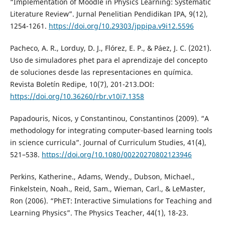
“Implementation of Moodle in Physics Learning: Systematic
Literature Review”. Jurnal Penelitian Pendidikan IPA, 9(12),
1254-1261.
https://doi.org/10.29303/jppipa.v9i12.5596
Pacheco, A. R., Lorduy, D. J., Flórez, E. P., & Páez, J. C. (2021).
Uso de simuladores phet para el aprendizaje del concepto
de soluciones desde las representaciones en química.
Revista Boletín Redipe, 10(7), 201-213.DOI:
https://doi.org/10.36260/rbr.v10i7.1358
Papadouris, Nicos, y Constantinou, Constantinos (2009). “A
methodology for integrating computer‐based learning tools
in science curricula”. Journal of Curriculum Studies, 41(4),
521–538.
https://doi.org/10.1080/00220270802123946
Perkins, Katherine., Adams, Wendy., Dubson, Michael.,
Finkelstein, Noah., Reid, Sam., Wieman, Carl., & LeMaster,
Ron (2006). “PhET: Interactive Simulations for Teaching and
Learning Physics”. The Physics Teacher, 44(1), 18-23.