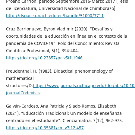
Proaño Carrión, periodo Septiembre 2016-Marzo 2017 [Tesis
de licenciatura, Universidad Nacional de Chimborazo].
http://dspace.unach.edu.ec/handle/51000/3711
Cruz Barrionuevo, Byron Vladimir (2020). “Desafíos y
oportunidades de la educación en línea en el contexto de la
pandemia de COVID-19”. Polo del Conocimiento: Revista
Científico-Profesional, 5(1), 394-404.
https://doi.org/10.23857/pc.v5i1.1946
Freudenthal, H. (1983). Didactical phenomenology of
mathematical
structures/D.
https://www.journals.uchicago.edu/doi/abs/10.1
journalCode=isis
Galván-Cardoso, Ana Patricia y Siado-Ramos, Elizabeth
(2021). “Educación Tradicional: Un modelo de enseñanza
centrado en el estudiante”. Cienciamatria, 7(12), 962-975.
https://doi.org/10.35381/cm.v7i12.457