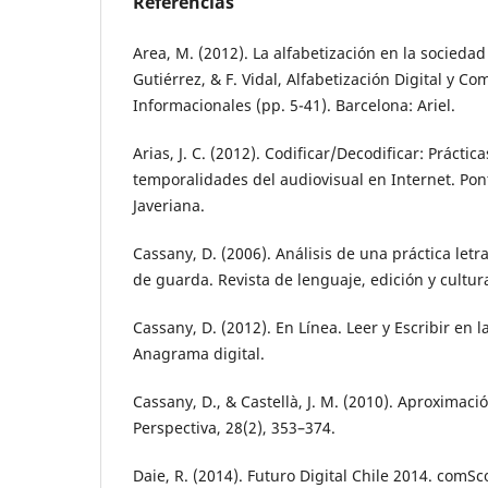
Referencias
Area, M. (2012). La alfabetización en la sociedad 
Gutiérrez, & F. Vidal, Alfabetización Digital y C
Informacionales (pp. 5-41). Barcelona: Ariel.
Arias, J. C. (2012). Codificar/Decodificar: Práctic
temporalidades del audiovisual en Internet. Pont
Javeriana.
Cassany, D. (2006). Análisis de una práctica letr
de guarda. Revista de lenguaje, edición y cultura 
Cassany, D. (2012). En Línea. Leer y Escribir en 
Anagrama digital.
Cassany, D., & Castellà, J. M. (2010). Aproximación
Perspectiva, 28(2), 353–374.
Daie, R. (2014). Futuro Digital Chile 2014. comSco