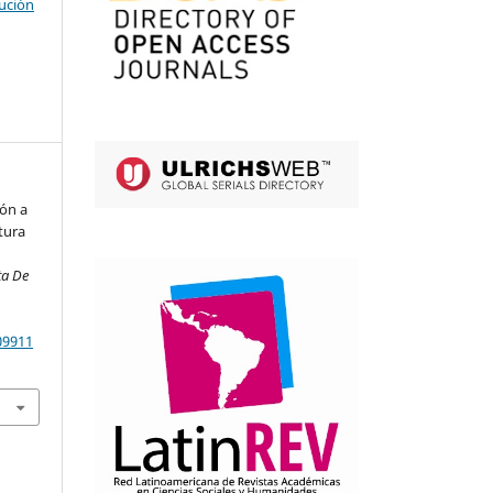
ución
ión a
itura
ta De
09911