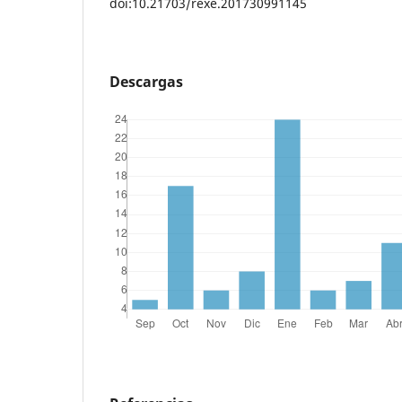
doi:10.21703/rexe.201730991145
Descargas