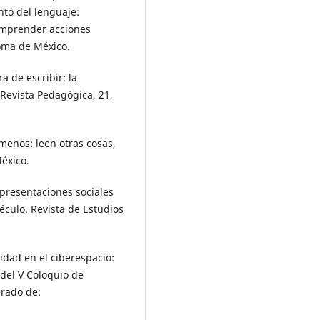
nto del lenguaje:
emprender acciones
oma de México.
a de escribir: la
Revista Pedagógica, 21,
 menos: leen otras cosas,
México.
representaciones sociales
péculo. Revista de Estudios
vidad en el ciberespacio:
 del V Coloquio de
erado de: