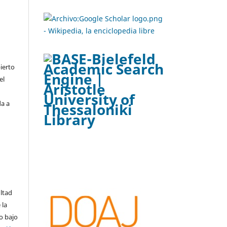
ierto
el
da a
ltad
 la
o bajo