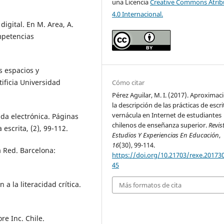
una Licencia
Creative Commons Atrib
4.0 Internacional.
digital. En M. Area, A.
ompetencias
as espacios y
ificia Universidad
Cómo citar
Pérez Aguilar, M. I. (2017). Aproximac
la descripción de las prácticas de escr
vernácula en Internet de estudiantes
ada electrónica. Páginas
chilenos de enseñanza superior.
Revis
escrita, (2), 99-112.
Estudios Y Experiencias En Educación
,
16
(30), 99-114.
la Red. Barcelona:
https://doi.org/10.21703/rexe.20173
45
 a la literacidad crítica.
Más formatos de cita
re Inc. Chile.