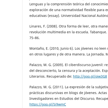
Lenguas y la comprensión teórica del conocimie
exploración de una normatividad flexible para 
educativas (essay). Universidad Nacional Autón
Linares, F. (2008). Otra forma de leer, otra maner
revolución multimedia en la escuela. Tabanque. 
75–86.
Montaño, E. (2010, Junio 6). Los jóvenes no leen
en otros lugares y de otra manera. La Jornada. 
Palazzo, M. G. (2009). El ciberdiscurso juvenil: 
del desconcierto, la censura y la aceptación. Es
Literarios. Recuperado de:
http://goo.gl/oiw3G8
Palazzo, M. G. (2011). La expresión de la subjeti
prácticas discursivas en blogs de jóvenes. Actas
Investigadores en Estudios del Discurso. Recup
https://goo.gl/Si9wmC