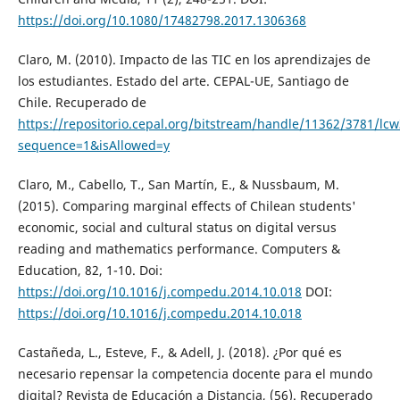
https://doi.org/10.1080/17482798.2017.1306368
Claro, M. (2010). Impacto de las TIC en los aprendizajes de
los estudiantes. Estado del arte. CEPAL-UE, Santiago de
Chile. Recuperado de
https://repositorio.cepal.org/bitstream/handle/11362/3781/lc
sequence=1&isAllowed=y
Claro, M., Cabello, T., San Martín, E., & Nussbaum, M.
(2015). Comparing marginal effects of Chilean students'
economic, social and cultural status on digital versus
reading and mathematics performance. Computers &
Education, 82, 1-10. Doi:
https://doi.org/10.1016/j.compedu.2014.10.018
DOI:
https://doi.org/10.1016/j.compedu.2014.10.018
Castañeda, L., Esteve, F., & Adell, J. (2018). ¿Por qué es
necesario repensar la competencia docente para el mundo
digital? Revista de Educación a Distancia, (56). Recuperado