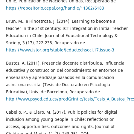
Chile. Publicación de Naciones Unidas. Recuperado de
https://repositorio.cepal.org/handle/11362/6183
Brun, M., e Hinostroza, J. (2014). Learning to become a
teacher in the 21st century: ICT integration in Initial Teacher
Education in Chile. Journal of Educational Technology &
Society, 3 (17), 222-238. Recuperado de
https://www.jstor.org/stable/jeductechsoci.17.issue-3
Bustos, A. (2011). Presencia docente distribuida, influencia
educativa y construcción del conocimiento en entornos de
enseñanza y aprendizaje basados en la comunicación
asíncrona escrita. (Tesis de Doctorado en Psicología
Educativa), Univ. de Barcelona. Recuperado de
http://www.psyed.edu.es/prodGrintie/tesis/Tesis_A_Bustos_Pr
Cabello, P., & Claro, M. (2017). Public policies for digital
inclusion among young people in Chile: reflections on
access, opportunities, outcomes and rights. Journal of
Children and Media, 11 (2), 248-251. DOI: