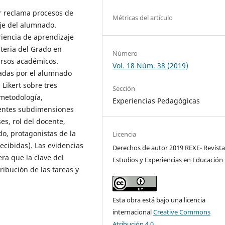
r reclama procesos de
Métricas del artículo
aje del alumnado.
riencia de aprendizaje
ateria del Grado en
Número
ursos académicos.
Vol. 18 Núm. 38 (2019)
tadas por el alumnado
Likert sobre tres
Sección
(metodología,
Experiencias Pedagógicas
ientes subdimensiones
es, rol del docente,
o, protagonistas de la
Licencia
ecibidas). Las evidencias
Derechos de autor 2019 REXE- Revista
ra que la clave del
Estudios y Experiencias en Educación
ribución de las tareas y
Esta obra está bajo una licencia
internacional
Creative Commons
Atribución 4.0
.