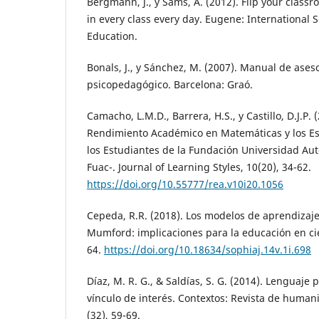
Bergmann, J., y Sams, A. (2012). Flip your class
in every class every day. Eugene: International S
Education.
Bonals, J., y Sánchez, M. (2007). Manual de ase
psicopedagógico. Barcelona: Graó.
Camacho, L.M.D., Barrera, H.S., y Castillo, D.J.P. 
Rendimiento Académico en Matemáticas y los Es
los Estudiantes de la Fundación Universidad A
Fuac-. Journal of Learning Styles, 10(20), 34-62.
https://doi.org/10.55777/rea.v10i20.1056
Cepeda, R.R. (2018). Los modelos de aprendizaje
Mumford: implicaciones para la educación en cie
64.
https://doi.org/10.18634/sophiaj.14v.1i.698
Díaz, M. R. G., & Saldías, S. G. (2014). Lenguaje p
vínculo de interés. Contextos: Revista de humani
(32), 59-69.