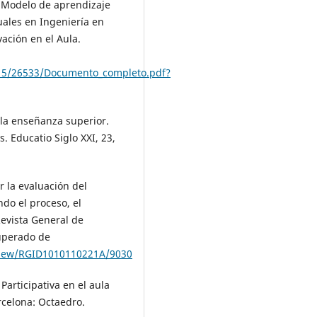
). Modelo de aprendizaje
tuales en Ingeniería en
vación en el Aula.
0915/26533/Documento_completo.pdf?
n la enseñanza superior.
. Educatio Siglo XXI, 23,
r la evaluación del
do el proceso, el
Revista General de
uperado de
/view/RGID1010110221A/9030
Participativa en el aula
rcelona: Octaedro.