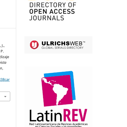
J.,
 P.
dizaje
ista
ón
,
838car