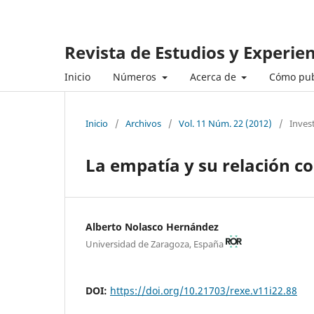
Revista de Estudios y Experie
Inicio
Números
Acerca de
Cómo pub
Inicio
/
Archivos
/
Vol. 11 Núm. 22 (2012)
/
Inves
La empatía y su relación co
Alberto Nolasco Hernández
Universidad de Zaragoza, España
DOI:
https://doi.org/10.21703/rexe.v11i22.88