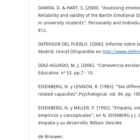
DAWDA, D. & HART, S. (2000). “Assessing emotion
Reliability and validity of the BarOn Emotional Q
in university students”. Personality and Individu
812.
DEFENSOR DEL PUEBLO. (2000). Informe sobre la 
Madrid: Unicef.(Disponible en
http://www.defen
DÍAZ-AGUADO, M. J. (2006). “Convivencia escolar
Educativa. nº 53. pp.7 - 10.
EISENBERG, N. y LENNON, R. (1983). “Sex diffe
related capacities”.Psychological. vol. 94. pp. 100
EISENBERG, N. y MILLER, P. (1992). “Empatía, sim
empíricos y conceptuales”, en N. EISNBERG y J. 
empatía y su desarrollo. Bilbao: Desclée
de Brouwer.