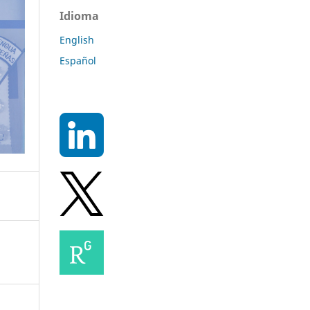
Idioma
English
Español