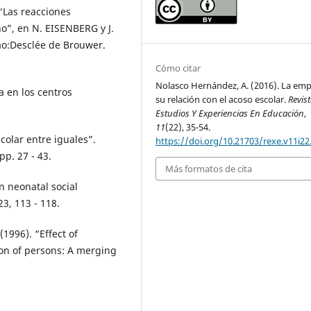
“Las reacciones
no”, en N. EISENBERG y J.
bao:Desclée de Brouwer.
Cómo citar
Nolasco Hernández, A. (2016). La emp
a en los centros
su relación con el acoso escolar.
Revis
Estudios Y Experiencias En Educación
,
11
(22), 35-54.
colar entre iguales”.
https://doi.org/10.21703/rexe.v11i22
pp. 27 - 43.
Más formatos de cita
n neonatal social
3, 113 - 118.
(1996). “Effect of
ion of persons: A merging