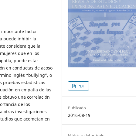
 importante factor
a puede inhibir la
nte considera que la
 mujeres que en los
mpatía, puede estar
ión en conductas de acoso
mino inglés “bullying”, o
as pruebas estadísticas
PDF
ntuación en empatía de las
se obtuvo una correlación
ortancia de los
Publicado
a otras investigaciones
2016-08-19
estudios que acometan en
Métricas del artículo