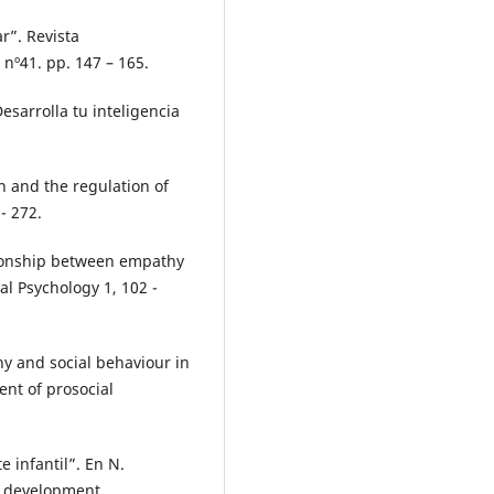
r”. Revista
 nº41. pp. 147 – 165.
arrolla tu inteligencia
n and the regulation of
- 272.
tionship between empathy
l Psychology 1, 102 -
y and social behaviour in
nt of prosocial
 infantil”. En N.
s development.