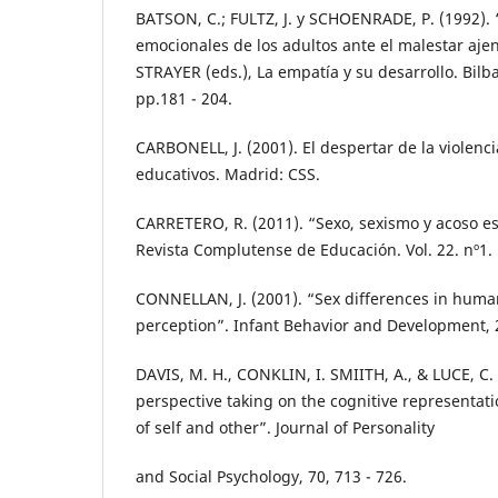
BATSON, C.; FULTZ, J. y SCHOENRADE, P. (1992). 
emocionales de los adultos ante el malestar aje
STRAYER (eds.), La empatía y su desarrollo. Bil
pp.181 - 204.
CARBONELL, J. (2001). El despertar de la violenci
educativos. Madrid: CSS.
CARRETERO, R. (2011). “Sexo, sexismo y acoso es
Revista Complutense de Educación. Vol. 22. nº1. 
CONNELLAN, J. (2001). “Sex differences in huma
perception”. Infant Behavior and Development, 2
DAVIS, M. H., CONKLIN, I. SMIITH, A., & LUCE, C. 
perspective taking on the cognitive representat
of self and other”. Journal of Personality
and Social Psychology, 70, 713 - 726.