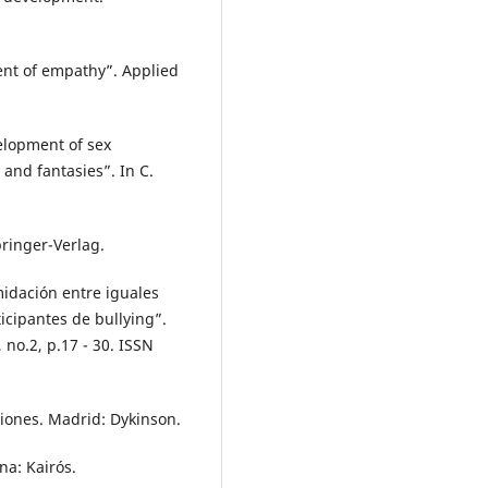
ent of empathy”. Applied
elopment of sex
, and fantasies”. In C.
pringer-Verlag.
idación entre iguales
icipantes de bullying”.
, no.2, p.17 - 30. ISSN
iones. Madrid: Dykinson.
na: Kairós.