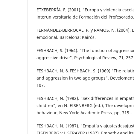
ETXEBERRÍA, F. (2001). “Europa y violencia escola
interuniversitaria de Formación del Profesorado.
FERNÁNDEZ-BERROCAL, P. y RAMOS, N. (2004). Des
emocional. Barcelona: Kairós.
FESHBACH, S. (1964). “The function of aggressio
aggressive drive”. Psychological Review, 71, 257 
FESHBACH, N. & FESHBACH, S. (1969) “The rela
and aggression in two age groups”. Develomenta
107.
FESHBACH, N. (1982). “Sex differences in empath
children”, en N. EISENBERG (ed.), The developme
behaviour. New York: Academic Press. pp. 315 -
FESHBACH, N. (1987). “Empatía y ajuste/desajuste
EISENBERG y J. STRAYER (1987). Empathy and it