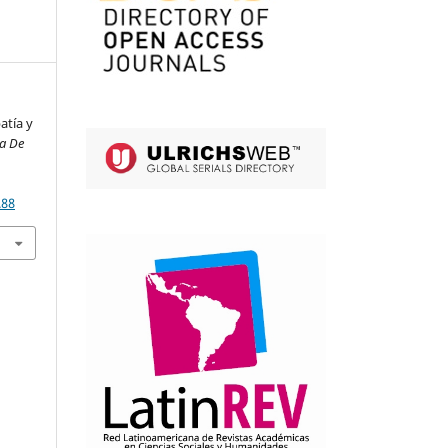
atía y
ta De
.88