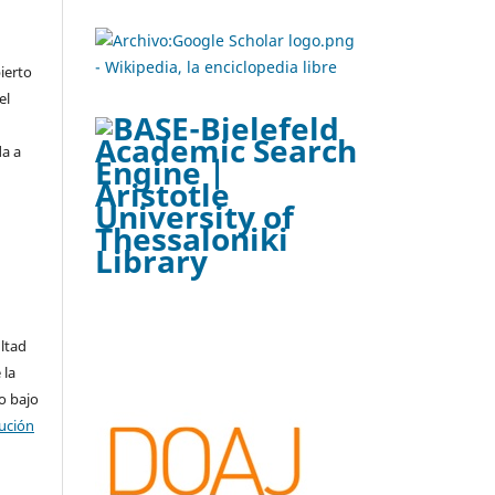
ierto
el
da a
ltad
 la
o bajo
ución