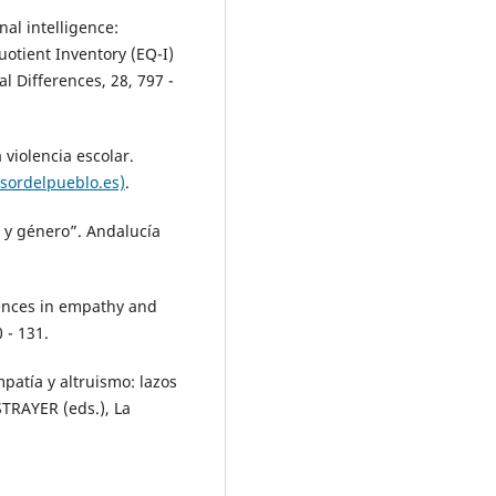
al intelligence:
uotient Inventory (EQ-I)
al Differences, 28, 797 -
violencia escolar.
sordelpueblo.es)
.
 y género”. Andalucía
rences in empathy and
 - 131.
patía y altruismo: lazos
STRAYER (eds.), La