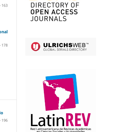
- 163
onal
- 178
io
- 196