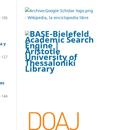
- 106
a y
- 127
nes
- 144