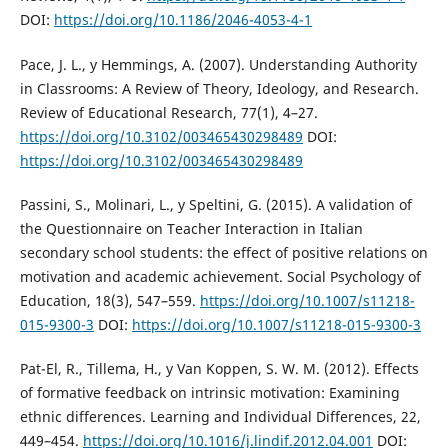
DOI:
https://doi.org/10.1186/2046-4053-4-1
Pace, J. L., y Hemmings, A. (2007). Understanding Authority
in Classrooms: A Review of Theory, Ideology, and Research.
Review of Educational Research, 77(1), 4–27.
https://doi.org/10.3102/003465430298489
DOI:
https://doi.org/10.3102/003465430298489
Passini, S., Molinari, L., y Speltini, G. (2015). A validation of
the Questionnaire on Teacher Interaction in Italian
secondary school students: the effect of positive relations on
motivation and academic achievement. Social Psychology of
Education, 18(3), 547–559.
https://doi.org/10.1007/s11218-
015-9300-3
DOI:
https://doi.org/10.1007/s11218-015-9300-3
Pat-El, R., Tillema, H., y Van Koppen, S. W. M. (2012). Effects
of formative feedback on intrinsic motivation: Examining
ethnic differences. Learning and Individual Differences, 22,
449–454.
https://doi.org/10.1016/j.lindif.2012.04.001
DOI: