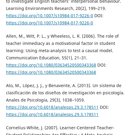
to investigate English teachers’ interpersonal behaviour.
Learning Environments Research, 20(2), 199–219.
https://doi.org/10.1007/s10984-017-9226-0
DOI:
https://doi.org/10.1007/s10984-017-9226-0
Allen, M., Witt, P. L., y Wheeless, L. R. (2006). The role of
teacher immediacy as a motivational factor in student
learning: Using meta-analysis to test a causal model.
Communication Education, 55(1), 21–31.
https://doi.org/10.1080/03634520500343368
DOI:
https://doi.org/10.1080/03634520500343368
Ato, M., López, J. J., y Benavente, A. (2013). Un sistema de
clasificación de los diseños de investigación en psicología.
Anales de Psicología, 29(3), 1038–1059.
https://doi.org/10.6018/analesps.29.3.178511
DOI:
https://doi.org/10.6018/analesps.29.3.178511
Cornelius-White, J. (2007). Learner-Centered Teacher-
Student Relationships Are Effective : A Meta-Analysis.