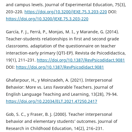
and campus levels. Journal of Experimental Education, 75(3),
203–220.
https://doi.org/10.3200/JEXE.75.3.203-220
DOI:
https://doi.org/10.3200/JEXE.75.3.203-220
García, F. J., Ferrá, P., Monjas, M. I., y Marande, G. (2014).
Teacher-students relationships in first and second grade
classrooms. adaptation of the questionnaire on teacher
interaction-early primary (QTI-EP). Revista de Psicodidactica,
19(1), 211–231.
https://doi.org/10.1387/RevPsicodidact.9081
DOI:
https://doi.org/10.1387/RevPsicodidact.9081
Ghafarpour, H., y Moinzadeh, A. (2021). Interpersonal
Behavior: More vs. Less Favorable Teachers. Journal of
English Language Teaching and Learning, 13(28), 79-94.
https://doi.org/10.22034/ELT.2021.47250.2417
Gob, S. C., y Fraser, B. J. (2000). Teacher interpersonal
behavior and elementary students’ outcomes. Journal of
Research in Childhood Education, 14(2), 216–231.