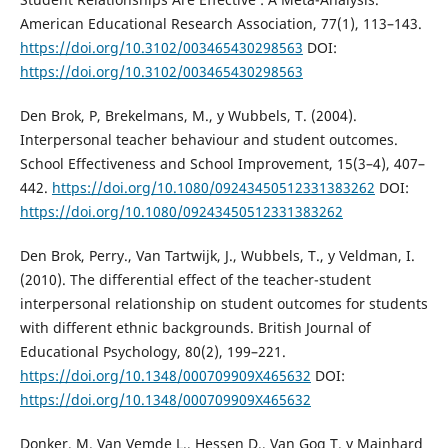
American Educational Research Association, 77(1), 113–143.
https://doi.org/10.3102/003465430298563
DOI:
https://doi.org/10.3102/003465430298563
Den Brok, P, Brekelmans, M., y Wubbels, T. (2004).
Interpersonal teacher behaviour and student outcomes.
School Effectiveness and School Improvement, 15(3–4), 407–
442.
https://doi.org/10.1080/09243450512331383262
DOI:
https://doi.org/10.1080/09243450512331383262
Den Brok, Perry., Van Tartwijk, J., Wubbels, T., y Veldman, I.
(2010). The differential effect of the teacher-student
interpersonal relationship on student outcomes for students
with different ethnic backgrounds. British Journal of
Educational Psychology, 80(2), 199–221.
https://doi.org/10.1348/000709909X465632
DOI:
https://doi.org/10.1348/000709909X465632
Donker, M. Van Vemde L., Hessen D., Van Gog T. y Mainhard