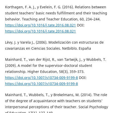
Korthagen, F. A. J., y Evelein, F. G. (2016). Relations between
student teachers’ basic needs fulfillment and their teaching
behavior. Teaching and Teacher Education, 60, 234–244.
https://doi.org/10.1016/j.tate.2016.08.021
DOI:
https://doi.org/10.1016/j.tate.2016.08.021
Lèvy, J. y Varela J., (2006). Modelización con estructuras de
covarianzas en Ciencias Sociales. Netbiblo. España
Mainhard, T., van der Rijst, R., van Tartwijk, J., y Wubbels, T.
(2009). A model for the supervisor-doctoral student
relationship. Higher Education, 58(3), 359–373.
https://doi.org/10.1007/s10734-009-9199-8
DOI:
https://doi.org/10.1007/s10734-009-9199-8
Mainhard, T., Wubbels, T., y Brekelmans, M. (2014). The role
of the degree of acquaintance with teachers on students’
interpersonal perceptions of their teacher. Social Psychology
of Education, 17(1), 127–140.