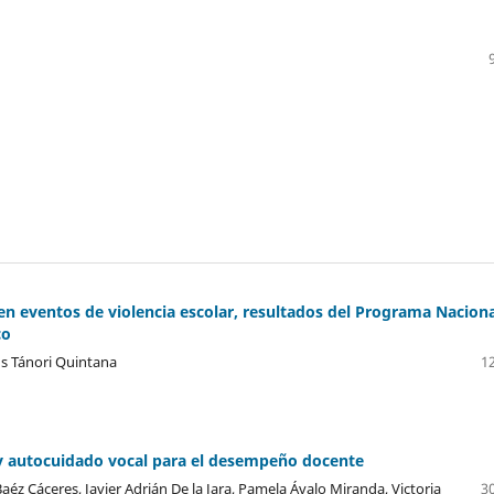
 en eventos de violencia escolar, resultados del Programa Nacion
co
ús Tánori Quintana
12
 y autocuidado vocal para el desempeño docente
éz Cáceres, Javier Adrián De la Jara, Pamela Ávalo Miranda, Victoria
30