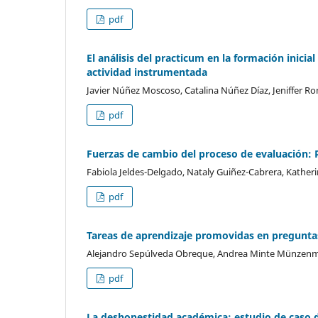
pdf
El análisis del practicum en la formación inici
actividad instrumentada
Javier Núñez Moscoso, Catalina Núñez Díaz, Jeniffer 
pdf
Fuerzas de cambio del proceso de evaluación: 
Fabiola Jeldes-Delgado, Nataly Guiñez-Cabrera, Kathe
pdf
Tareas de aprendizaje promovidas en pregunta
Alejandro Sepúlveda Obreque, Andrea Minte Münzenma
pdf
La deshonestidad académica: estudio de caso d