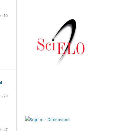
9 - 10
al
 - 29
 - 47