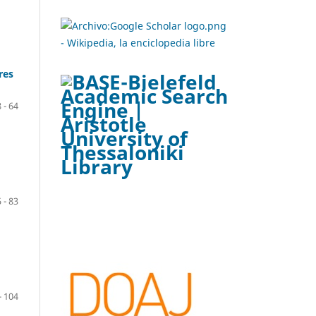
res
 - 64
 - 83
- 104