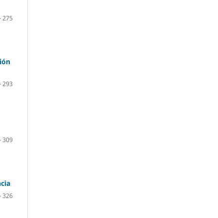
- 275
ión
- 293
- 309
cia
- 326