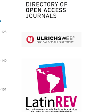
o
- 125
- 140
- 151