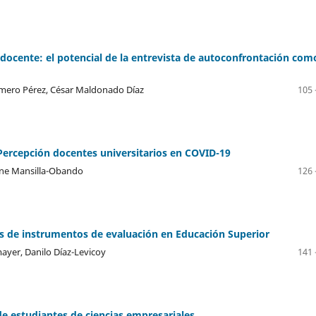
al docente: el potencial de la entrevista de autoconfrontación com
Romero Pérez, César Maldonado Díaz
105 
Percepción docentes universitarios en COVID-19
rine Mansilla-Obando
126 
s de instrumentos de evaluación en Educación Superior
yer, Danilo Díaz-Levicoy
141 
e estudiantes de ciencias empresariales