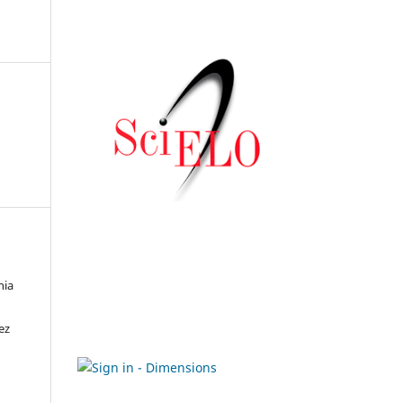
nia
ez