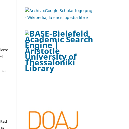
ierto
el
da a
ltad
 la