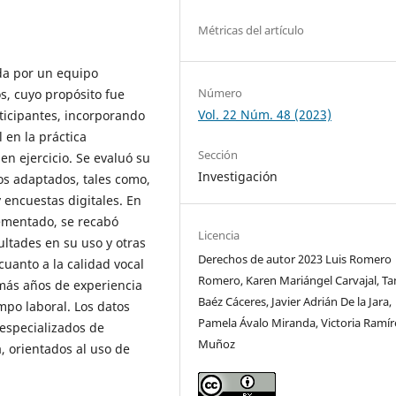
Métricas del artículo
ada por un equipo
Número
s, cuyo propósito fue
Vol. 22 Núm. 48 (2023)
rticipantes, incorporando
 en la práctica
Sección
n ejercicio. Se evaluó su
Investigación
os adaptados, tales como,
 encuestas digitales. En
ementado, se recabó
Licencia
cultades en su uso y otras
Derechos de autor 2023 Luis Romero
cuanto a la calidad vocal
Romero, Karen Mariángel Carvajal, Ta
 más años de experiencia
Baéz Cáceres, Javier Adrián De la Jara,
mpo laboral. Los datos
Pamela Ávalo Miranda, Victoria Ramír
especializados de
Muñoz
a, orientados al uso de