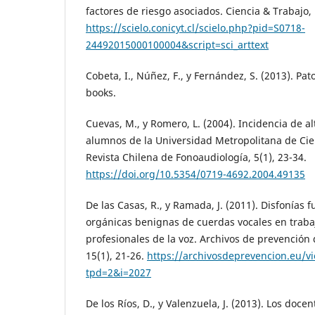
factores de riesgo asociados. Ciencia & Trabajo, 
https://scielo.conicyt.cl/scielo.php?pid=S0718-
24492015000100004&script=sci_arttext
Cobeta, I., Núñez, F., y Fernández, S. (2013). Pa
books.
Cuevas, M., y Romero, L. (2004). Incidencia de a
alumnos de la Universidad Metropolitana de Cie
Revista Chilena de Fonoaudiología, 5(1), 23-34.
https://doi.org/10.5354/0719-4692.2004.49135
De las Casas, R., y Ramada, J. (2011). Disfonías 
orgánicas benignas de cuerdas vocales en traba
profesionales de la voz. Archivos de prevención 
15(1), 21-26.
https://archivosdeprevencion.eu/
tpd=2&i=2027
De los Ríos, D., y Valenzuela, J. (2013). Los docen