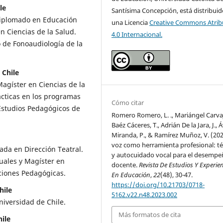
le
Santísima Concepción, está distribuid
Diplomado en Educación
una Licencia
Creative Commons Atrib
n Ciencias de la Salud.
4.0 Internacional.
 de Fonoaudiología de la
 Chile
Magíster en Ciencias de la
ácticas en los programas
Cómo citar
Estudios Pedagógicos de
Romero Romero, L. ., Mariángel Carvaja
Baéz Cáceres, T., Adrián De la Jara, J., 
Miranda, P., & Ramírez Muñoz, V. (202
voz como herramienta profesional: té
lada en Dirección Teatral.
y autocuidado vocal para el desemp
uales y Magíster en
docente.
Revista De Estudios Y Experie
ciones Pedagógicas.
En Educación
,
22
(48), 30-47.
https://doi.org/10.21703/0718-
hile
5162.v22.n48.2023.002
niversidad de Chile.
Más formatos de cita
ile