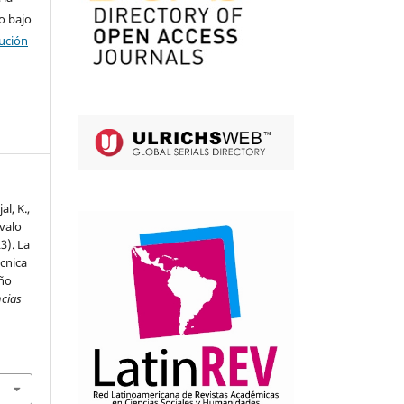
o bajo
ución
l, K.,
Ávalo
3). La
cnica
eño
ncias