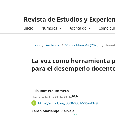
Revista de Estudios y Experie
Inicio
Números
Acerca de
Cómo pub
Inicio
/
Archivos
/
Vol. 22 Núm. 48 (2023)
/
Inves
La voz como herramienta pr
para el desempeño docent
Luis Romero Romero
Universidad de Chile, Chile
https://orcid.org/0000-0001-5052-4329
Karen Mariángel Carvajal