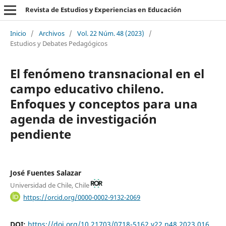
Revista de Estudios y Experiencias en Educación
Inicio
/
Archivos
/
Vol. 22 Núm. 48 (2023)
/
Estudios y Debates Pedagógicos
El fenómeno transnacional en el
campo educativo chileno.
Enfoques y conceptos para una
agenda de investigación
pendiente
José Fuentes Salazar
Universidad de Chile, Chile
https://orcid.org/0000-0002-9132-2069
DOI:
https://doi.org/10.21703/0718-5162.v22.n48.2023.016