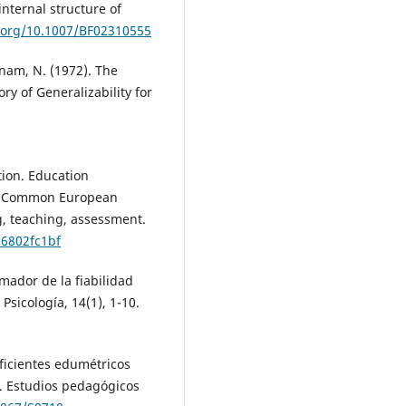
internal structure of
i.org/10.1007/BF02310555
tnam, N. (1972). The
y of Generalizability for
tion. Education
). Common European
, teaching, assessment.
16802fc1bf
imador de la fiabilidad
sicología, 14(1), 1-10.
oeficientes edumétricos
ta. Estudios pedagógicos