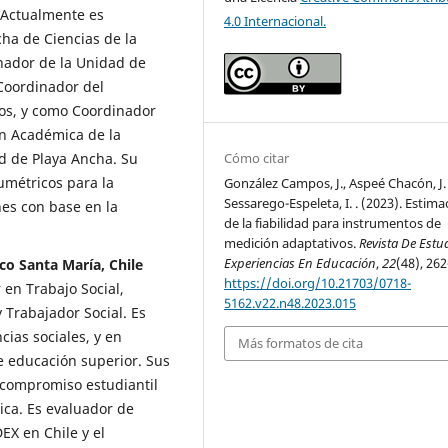
 Actualmente es
4.0 Internacional.
cha de Ciencias de la
ador de la Unidad de
 Coordinador del
os, y como Coordinador
ón Académica de la
Cómo citar
d de Playa Ancha. Su
umétricos para la
González Campos, J., Aspeé Chacón, J. 
Sessarego-Espeleta, I. . (2023). Estima
nes con base en la
de la fiabilidad para instrumentos de
medición adaptativos.
Revista De Estu
Experiencias En Educación
,
22
(48), 262
co Santa María, Chile
https://doi.org/10.21703/0718-
 en Trabajo Social,
5162.v22.n48.2023.015
 Trabajador Social. Es
cias sociales, y en
Más formatos de cita
de educación superior. Sus
 compromiso estudiantil
ica. Es evaluador de
EX en Chile y el