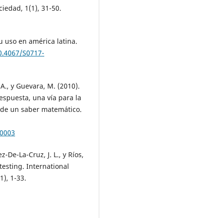
ciedad, 1(1), 31-50.
su uso en américa latina.
10.4067/S0717-
 A., y Guevara, M. (2010).
respuesta, una vía para la
o de un saber matemático.
00003
z-De-La-Cruz, J. L., y Ríos,
testing. International
1), 1-33.