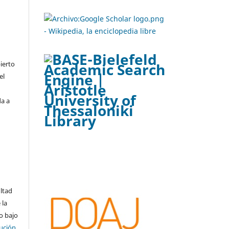
ierto
el
da a
ltad
 la
o bajo
ución