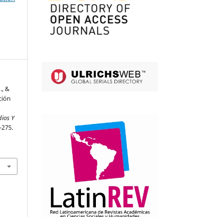
., &
ción
dios Y
-275.