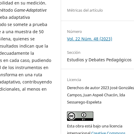
ilidad en su medición.
 método
Game-Adaptative
Métricas del artículo
ueba adaptativa
todo se somete a prueba
Número
se a una muestra de 50
Vol. 22 Núm. 48 (2023)
ilena, quienes se
resultados indican que la
Sección
decuadamente la
Estudios y Debates Pedagógicos
dos en cada caso, pudiendo
d de los instrumentos en
ransforma en una ruta
Licencia
 adaptativo, contribuyendo
Derechos de autor 2023 José Gonzále
adicionales, al menos en
Campos, Juan Aspeé Chacón, Ida
Sessarego-Espeleta
Esta obra está bajo una licencia
internacional
Creative Commons