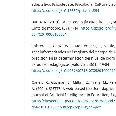
adaptativo. Psicodebate. Psicología, Cultura y So
http://dx.doi.org/10.18682/pd.v1i1.854
Bar, A. R. (2010). La metodología cuantitativa y 
Cinta de moebio, (37), 1-14.
https://dx.doi.org/
554X2010000100001
Cabrera, E., González, J., Montenegro, E., Nettle,
Test informatizados y el registro del tiempo de 
precisión en la determinación del nivel de logr
Estudios pedagógicos (Valdivia), 36(1), 69-84.
http://dx.doi.org/10.4067/S0718-070520100001
Conejo, R., Guzmán, E., Millán, E., Trella, M., Pére
A. (2004). SIETTE: A web-based tool for adaptive 
Journal of Artificial Intelligence in Education, 14(
http://citeseerx.ist.psu.edu/viewdoc/download?
doi=10.1.1.108.150&rep=rep1&type=pdf