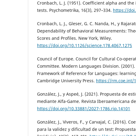
Cronbach, L. J. (1951). Coefficient alpha and the 
tests. Psychometrika, 16(3), 297–334.
https://do
Cronbach, L. J., Gleser, G. C. Nanda, H., y Rajara
Dependability of Behavioral Measurements: Theor
Scores and Profiles. New York, Wiley.
https://doi.org/10.1126/science.178.4067.1275
Council of Europe. Council for Cultural Co-opera
Committee. Modern Languages Division. (2001
Framework of Reference for Languages: learning
Cambridge University Press.
https://rm.coe.int/
González, J., y Aspeé, J. (2021). Propuesta de est
mediante Alfa-Game. Revista Iberoamericana de P
https://doi.org/10.33881/2027-1786.rip.14101
González, J., Viveros, F., y Carvajal, C. (2016). C
para la validez y dificultad de un test: Propues