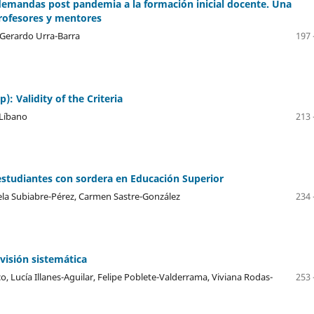
 demandas post pandemia a la formación inicial docente. Una
profesores y mentores
 Gerardo Urra-Barra
197 
: Validity of the Criteria
Líbano
213 
 estudiantes con sordera en Educación Superior
ela Subiabre-Pérez, Carmen Sastre-González
234 
visión sistemática
, Lucía Illanes-Aguilar, Felipe Poblete-Valderrama, Viviana Rodas-
253 