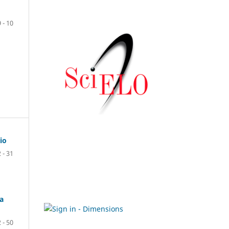
9 - 10
io
 - 31
ia
 - 50