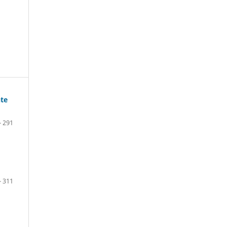
nte
- 291
- 311