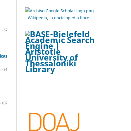
 - 67
icas
 - 91
- 107